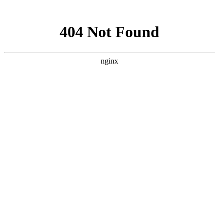
网站地图
首页
关于绿佳
公司介绍
分支机构
核心技术
OEM合作
客户案例
加盟商风采
工装案例
家装案例
资质认证
服务项目
室内空气检测
室内空气治理
车内空气净化
产品介绍
仪器设备
净化产品
其他产品
新闻中心
公司新闻
技术问答
环保科普
行业法规
招商加盟
市场前景
加盟优势
扶持政策
加盟条件
加盟流程
联系我们
幻灯135
幻灯91