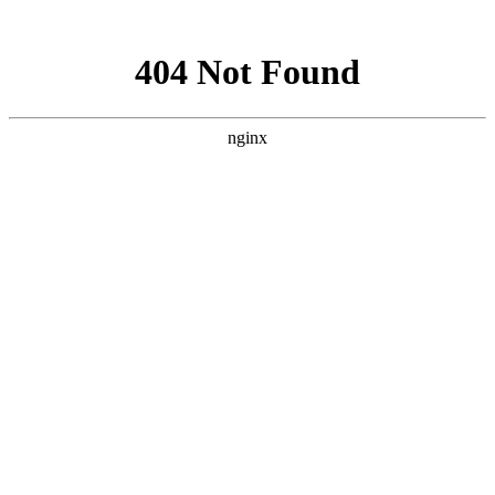
网站地图
首页
关于绿佳
公司介绍
分支机构
核心技术
OEM合作
客户案例
加盟商风采
工装案例
家装案例
资质认证
服务项目
室内空气检测
室内空气治理
车内空气净化
产品介绍
仪器设备
净化产品
其他产品
新闻中心
公司新闻
技术问答
环保科普
行业法规
招商加盟
市场前景
加盟优势
扶持政策
加盟条件
加盟流程
联系我们
幻灯135
幻灯91