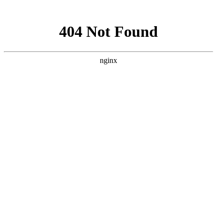
网站地图
首页
关于绿佳
公司介绍
分支机构
核心技术
OEM合作
客户案例
加盟商风采
工装案例
家装案例
资质认证
服务项目
室内空气检测
室内空气治理
车内空气净化
产品介绍
仪器设备
净化产品
其他产品
新闻中心
公司新闻
技术问答
环保科普
行业法规
招商加盟
市场前景
加盟优势
扶持政策
加盟条件
加盟流程
联系我们
幻灯135
幻灯91